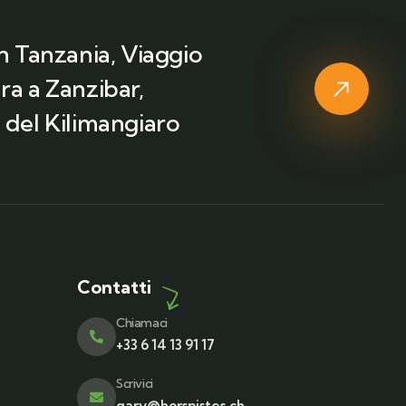
in Tanzania, Viaggio
ra a Zanzibar,
 del Kilimangiaro
Contatti
Chiamaci
+33 6 14 13 91 17
Scrivici
gary@horspistes.ch