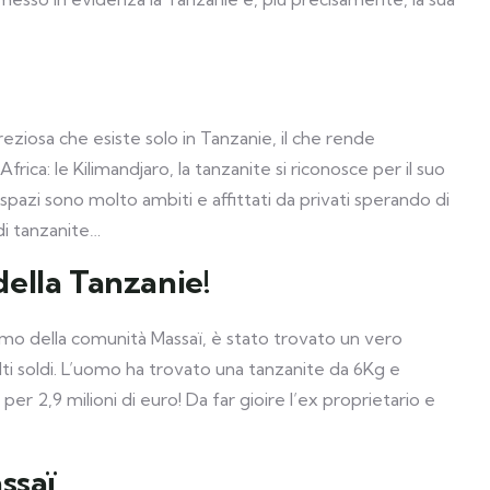
reziosa che esiste solo in Tanzanie, il che rende
frica: le Kilimandjaro, la tanzanite si riconosce per il suo
pazi sono molto ambiti e affittati da privati sperando di
di tanzanite…
 della Tanzanie!
mo della comunità Massaï, è stato trovato un vero
 molti soldi. L’uomo ha trovato una tanzanite da 6Kg e
r 2,9 milioni di euro! Da far gioire l’ex proprietario e
ssaï