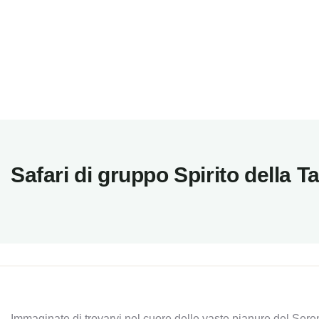
Safari di gruppo Spirito della T
Immaginate di trovarvi nel cuore delle vaste pianure del Sere