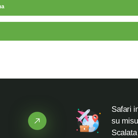
ha
Safari 
su misu
Scalata