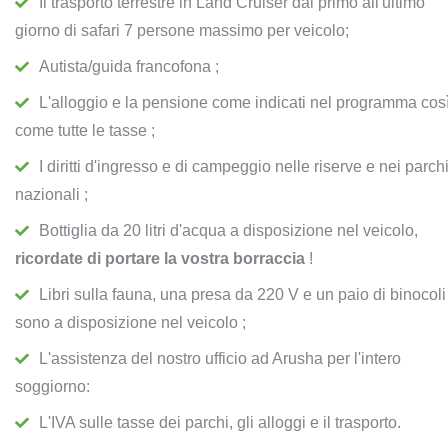
Il trasporto terrestre in Land Cruiser dal primo all'ultimo
giorno di safari 7 persone massimo per veicolo;
Autista/guida francofona ;
L'alloggio e la pensione come indicati nel programma cos
come tutte le tasse ;
I diritti d'ingresso e di campeggio nelle riserve e nei parch
nazionali ;
Bottiglia da 20 litri d'acqua a disposizione nel veicolo,
ricordate di portare la vostra borraccia
!
Libri sulla fauna, una presa da 220 V e un paio di binocoli
sono a disposizione nel veicolo ;
L'assistenza del nostro ufficio ad Arusha per l'intero
soggiorno:
L'IVA sulle tasse dei parchi, gli alloggi e il trasporto.