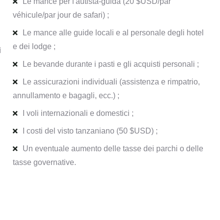
Le mance per l'autista-guida (20 $USD/par
véhicule/par jour de safari) ;
Le mance alle guide locali e al personale degli hotel
e dei lodge ;
ì
Le bevande durante i pasti e gli acquisti personali ;
i
Le assicurazioni individuali (assistenza e rimpatrio,
annullamento e bagagli, ecc.) ;
I voli internazionali e domestici ;
I costi del visto tanzaniano (50 $USD) ;
Un eventuale aumento delle tasse dei parchi o delle
tasse governative.