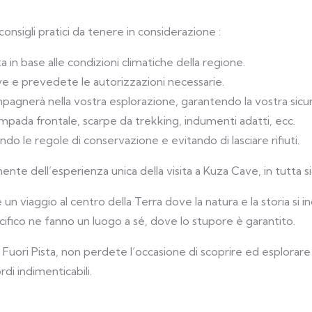
consigli pratici da tenere in considerazione :
a in base alle condizioni climatiche della regione.
ve e prevedete le autorizzazioni necessarie.
pagnerà nella vostra esplorazione, garantendo la vostra sic
mpada frontale, scarpe da trekking, indumenti adatti, ecc.
do le regole di conservazione e evitando di lasciare rifiuti.
ente dell’esperienza unica della visita a Kuza Cave, in tutta
n viaggio al centro della Terra dove la natura e la storia si i
cifico ne fanno un luogo a sé, dove lo stupore è garantito.
on Fuori Pista, non perdete l’occasione di scoprire ed esplora
rdi indimenticabili.