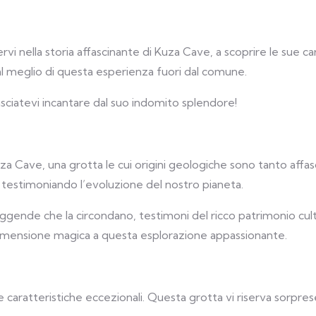
vi nella storia affascinante di Kuza Cave, a scoprire le sue ca
 al meglio di questa esperienza fuori dal comune.
asciatevi incantare dal suo indomito splendore!
za Cave, una grotta le cui origini geologiche sono tanto affasc
 testimoniando l’evoluzione del nostro pianeta.
leggende che la circondano, testimoni del ricco patrimonio cul
imensione magica a questa esplorazione appassionante.
ue caratteristiche eccezionali. Questa grotta vi riserva sorp