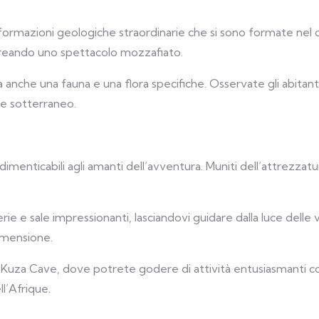
 formazioni geologiche straordinarie che si sono formate nel c
creando uno spettacolo mozzafiato.
ta anche una fauna e una flora specifiche. Osservate gli abita
e sotterraneo.
menticabili agli amanti dell’avventura. Muniti dell’attrezzatu
ie e sale impressionanti, lasciandovi guidare dalla luce delle 
dimensione.
i Kuza Cave, dove potrete godere di attività entusiasmanti co
l’Afrique.