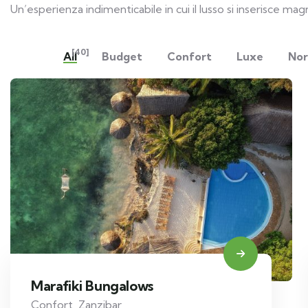
Un’esperienza indimenticabile in cui il lusso si inserisce m
[40]
All
Budget
Confort
Luxe
Nor
Marafiki Bungalows
Confort
,
Zanzibar