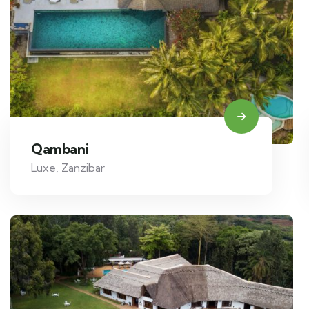
Qambani
Luxe
,
Zanzibar