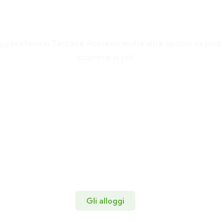
Alloggi
ggi preferiti in Tanzania. Abbiamo molte altre opzioni da prop
scoprirne di più!
Gli alloggi