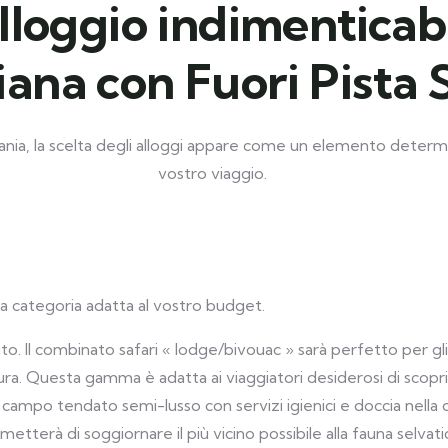
lloggio indimenticabi
ana con Fuori Pista S
nia, la scelta degli alloggi appare come un elemento determina
vostro viaggio.
 la categoria adatta al vostro budget.
o. Il combinato safari « lodge/bivouac » sarà perfetto per gli
ntura. Questa gamma è adatta ai viaggiatori desiderosi di scop
campo tendato semi-lusso con servizi igienici e doccia nella 
tterà di soggiornare il più vicino possibile alla fauna selvatica