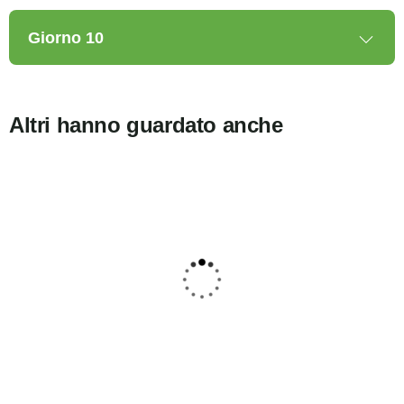
Giorno 10
Altri hanno guardato anche
5
Escape Safari e Zanzibar
Ab
3525
$