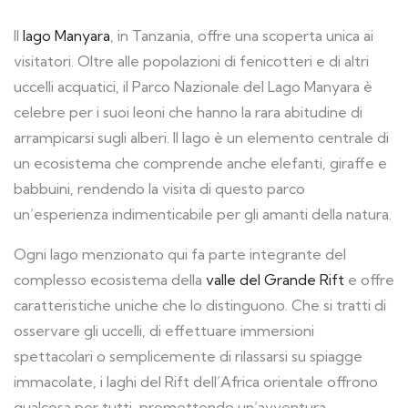
Il
lago Manyara
, in Tanzania, offre una scoperta unica ai
visitatori. Oltre alle popolazioni di fenicotteri e di altri
uccelli acquatici, il Parco Nazionale del Lago Manyara è
celebre per i suoi leoni che hanno la rara abitudine di
arrampicarsi sugli alberi. Il lago è un elemento centrale di
un ecosistema che comprende anche elefanti, giraffe e
babbuini, rendendo la visita di questo parco
un’esperienza indimenticabile per gli amanti della natura.
Ogni lago menzionato qui fa parte integrante del
complesso ecosistema della
valle del Grande Rift
e offre
caratteristiche uniche che lo distinguono. Che si tratti di
osservare gli uccelli, di effettuare immersioni
spettacolari o semplicemente di rilassarsi su spiagge
immacolate, i laghi del Rift dell’Africa orientale offrono
qualcosa per tutti, promettendo un’avventura