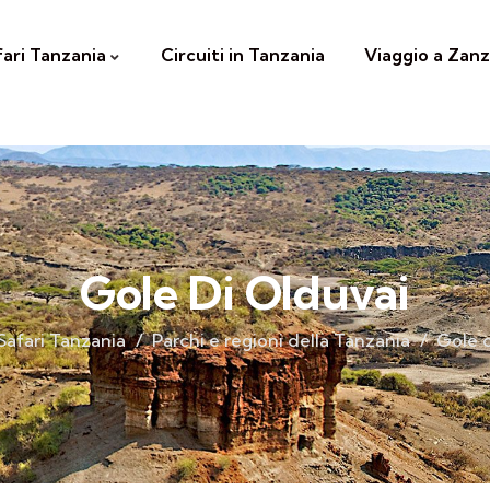
fari Tanzania
Circuiti in Tanzania
Viaggio a Zanz
Gole Di Olduvai
Safari Tanzania
Parchi e regioni della Tanzania
Gole d