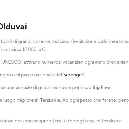
 Olduvai
ssili di grandi scimmie, indicano l’evoluzione della linea um
ino a circa 15 000 a.C.
ll’UNESCO, attirano numerosi vacanzieri ogni anno provenient
ngoro e il parco nazionale del
Serengeti
.
razione annuale di gnu al mondo e per il suo
Big Five
.
te luogo migliore in
Tanzania
. Ad ogni passo che farete, perce
tatori possono scoprire il risultato degli scavi di fossili ecc…